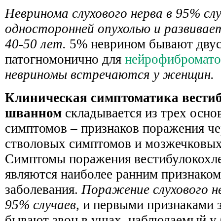
Невринома слухового нерва в 95% сл
односторонней опухолью и развивает
40-50 лет.
5% неврином бывают двус
патогномонично для
нейрофиброматоз
невриномы встречаются у женщин.
Клиническая симптоматика вести
шванном
складывается из трех осно
симптомов – признаков поражения че
стволовых симптомов и мозжечковых
Симптомы поражения вестибулокохле
являются наиболее ранним признаком
заболевания.
Поражение слухового н
95% случаев,
и первыми признаками 
бывают звон в ушах, наблюдаемый у